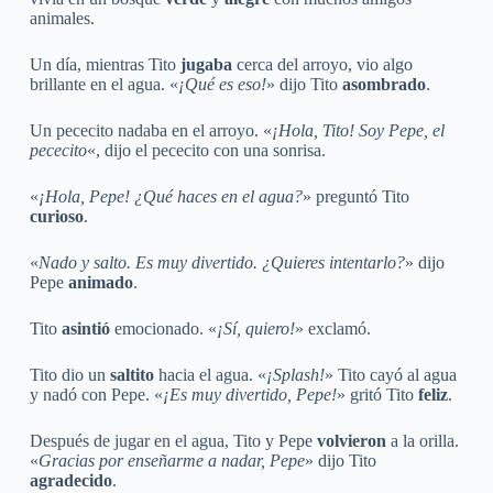
animales.
Un día, mientras Tito
jugaba
cerca del arroyo, vio algo
brillante en el agua. «
¡Qué es eso!
» dijo Tito
asombrado
.
Un pececito nadaba en el arroyo. «
¡Hola, Tito! Soy Pepe, el
pececito
«, dijo el pececito con una sonrisa.
«
¡Hola, Pepe! ¿Qué haces en el agua?
» preguntó Tito
curioso
.
«
Nado y salto. Es muy divertido. ¿Quieres intentarlo?
» dijo
Pepe
animado
.
Tito
asintió
emocionado. «
¡Sí, quiero!
» exclamó.
Tito dio un
saltito
hacia el agua. «
¡Splash!
» Tito cayó al agua
y nadó con Pepe. «
¡Es muy divertido, Pepe!
» gritó Tito
feliz
.
Después de jugar en el agua, Tito y Pepe
volvieron
a la orilla.
«
Gracias por enseñarme a nadar, Pepe
» dijo Tito
agradecido
.