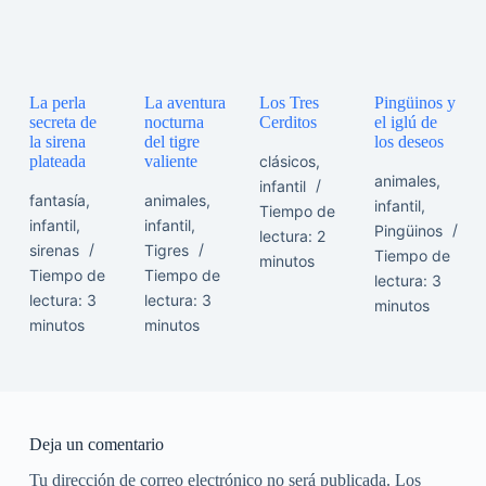
La perla
La aventura
Los Tres
Pingüinos y
secreta de
nocturna
Cerditos
el iglú de
la sirena
del tigre
los deseos
clásicos
,
plateada
valiente
animales
,
infantil
fantasía
,
animales
,
infantil
,
Tiempo de
infantil
,
infantil
,
Pingüinos
lectura:
2
sirenas
Tigres
Tiempo de
minutos
Tiempo de
Tiempo de
lectura:
3
lectura:
3
lectura:
3
minutos
minutos
minutos
Deja un comentario
Tu dirección de correo electrónico no será publicada.
Los