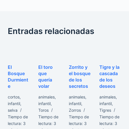
Entradas relacionadas
El
El toro
Zorrito y
Tigre y la
Bosque
que
el bosque
cascada
Durmient
quería
de los
de los
e
volar
secretos
deseos
cortos
,
animales
,
animales
,
animales
,
infantil
,
infantil
,
infantil
,
infantil
,
selva
Toros
Zorros
Tigres
Tiempo de
Tiempo de
Tiempo de
Tiempo de
lectura:
3
lectura:
3
lectura:
3
lectura:
3