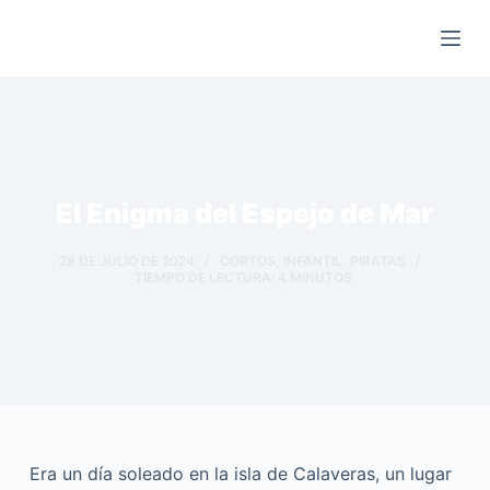
Saltar
al
contenido
El Enigma del Espejo de Mar
28 DE JULIO DE 2024
CORTOS
,
INFANTIL
,
PIRATAS
TIEMPO DE LECTURA:
4
MINUTOS
Era un día soleado en la isla de Calaveras, un lugar