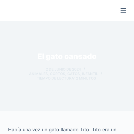
Saltar
al
contenido
El gato cansado
2 DE JUNIO DE 2024
ANIMALES
,
CORTOS
,
GATOS
,
INFANTIL
TIEMPO DE LECTURA:
2
MINUTOS
Había una vez un gato llamado Tito. Tito era un