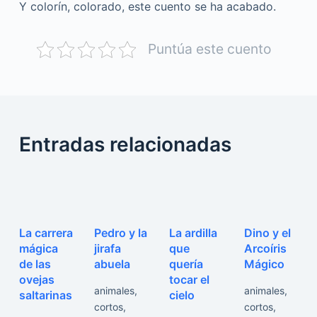
Y colorín, colorado, este cuento se ha acabado.
Puntúa este cuento
Entradas relacionadas
La carrera
Pedro y la
La ardilla
Dino y el
mágica
jirafa
que
Arcoíris
de las
abuela
quería
Mágico
ovejas
tocar el
animales
,
animales
,
saltarinas
cielo
cortos
,
cortos
,