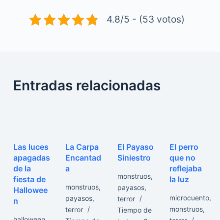
4.8/5 - (53 votos)
Entradas relacionadas
Las luces
La Carpa
El Payaso
El perro
apagadas
Encantad
Siniestro
que no
de la
a
reflejaba
monstruos
,
fiesta de
la luz
monstruos
,
payasos
,
Hallowee
microcuento
,
payasos
,
terror
n
monstruos
,
terror
Tiempo de
halloween
,