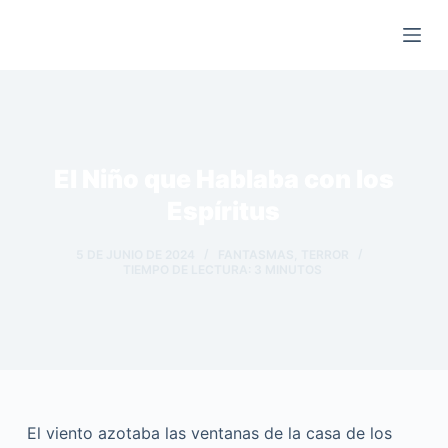
Saltar
al
contenido
El Niño que Hablaba con los
Espíritus
5 DE JUNIO DE 2024
FANTASMAS
,
TERROR
TIEMPO DE LECTURA:
3
MINUTOS
El viento azotaba las ventanas de la casa de los