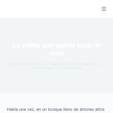
Saltar
al
contenido
La ardilla que quería tocar el
cielo
17 DE FEBRERO DE 2025
ANIMALES
,
ARDILLAS
,
INFANTIL
TIEMPO DE LECTURA:
3
MINUTOS
Había una vez, en un bosque lleno de árboles altos