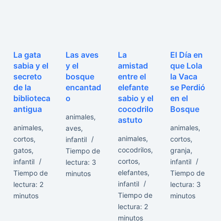
La gata
Las aves
La
El Día en
sabia y el
y el
amistad
que Lola
secreto
bosque
entre el
la Vaca
de la
encantad
elefante
se Perdió
biblioteca
o
sabio y el
en el
antigua
cocodrilo
Bosque
animales
,
astuto
animales
,
animales
,
aves
,
animales
,
cortos
,
cortos
,
infantil
cocodrilos
,
gatos
,
granja
,
Tiempo de
cortos
,
infantil
infantil
lectura:
3
elefantes
,
Tiempo de
Tiempo de
minutos
infantil
lectura:
2
lectura:
3
Tiempo de
minutos
minutos
lectura:
2
minutos