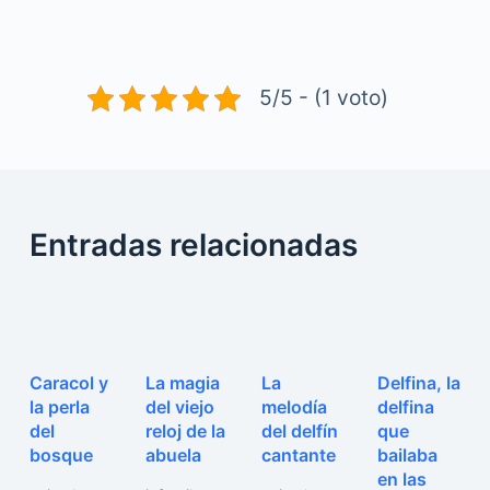
5/5 - (1 voto)
Entradas relacionadas
Caracol y
La magia
La
Delfina, la
la perla
del viejo
melodía
delfina
del
reloj de la
del delfín
que
bosque
abuela
cantante
bailaba
en las