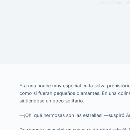
1 DE OCTUBRE DE
Era una noche muy especial en la selva prehistórica.
como si fueran pequeños diamantes. En una colin
sintiéndose un poco solitario.
—¡Oh, qué hermosas son las estrellas! —suspiró A
De repente, escuchó un suave ruido detrás de él.