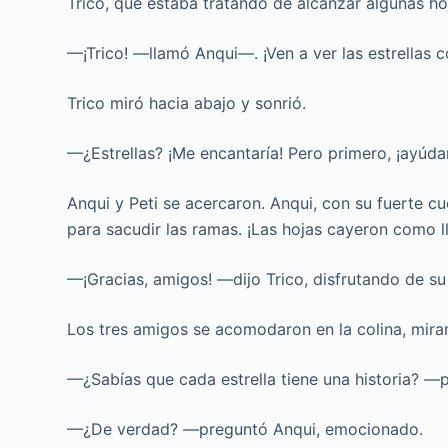
Trico, que estaba tratando de alcanzar algunas ho
—¡Trico! —llamó Anqui—. ¡Ven a ver las estrellas 
Trico miró hacia abajo y sonrió.
—¿Estrellas? ¡Me encantaría! Pero primero, ¡ayúda
Anqui y Peti se acercaron. Anqui, con su fuerte c
para sacudir las ramas. ¡Las hojas cayeron como ll
—¡Gracias, amigos! —dijo Trico, disfrutando de su 
Los tres amigos se acomodaron en la colina, miran
—¿Sabías que cada estrella tiene una historia? —pr
—¿De verdad? —preguntó Anqui, emocionado.