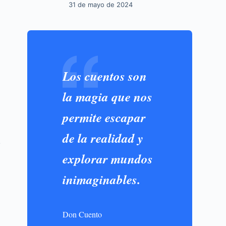
31 de mayo de 2024
Los cuentos son
la magia que nos
permite escapar
de la realidad y
!
explorar mundos
inimaginables.
Don Cuento