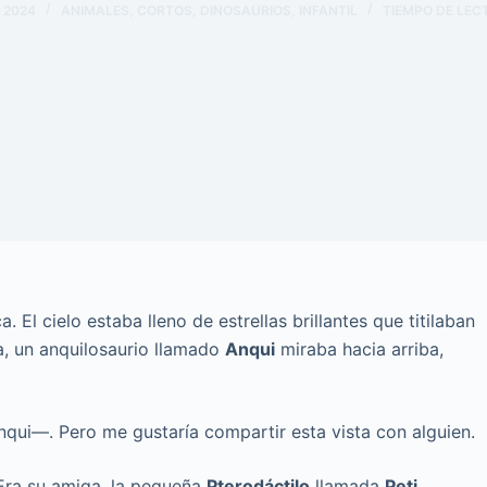
 2024
ANIMALES
,
CORTOS
,
DINOSAURIOS
,
INFANTIL
TIEMPO DE LEC
 El cielo estaba lleno de estrellas brillantes que titilaban
a, un anquilosaurio llamado
Anqui
miraba hacia arriba,
nqui—. Pero me gustaría compartir esta vista con alguien.
 Era su amiga, la pequeña
Pterodáctilo
llamada
Peti
.