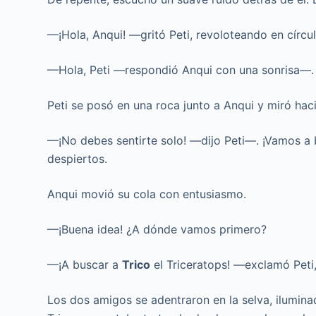
—¡Hola, Anqui! —gritó Peti, revoloteando en círc
—Hola, Peti —respondió Anqui con una sonrisa—. E
Peti se posó en una roca junto a Anqui y miró hacia
—¡No debes sentirte solo! —dijo Peti—. ¡Vamos a 
despiertos.
Anqui movió su cola con entusiasmo.
—¡Buena idea! ¿A dónde vamos primero?
—¡A buscar a
Trico
el Triceratops! —exclamó Peti,
Los dos amigos se adentraron en la selva, iluminado