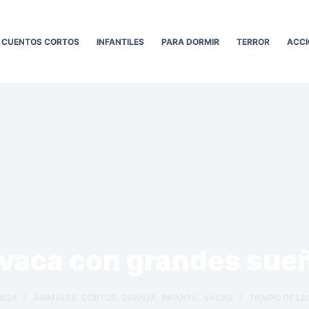
CUENTOS CORTOS
INFANTILES
PARA DORMIR
TERROR
ACCI
 vaca con grandes sue
2024
ANIMALES
,
CORTOS
,
GRANJA
,
INFANTIL
,
VACAS
TIEMPO DE LE