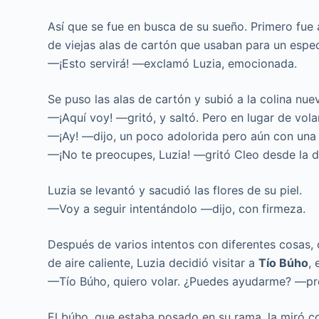
Así que se fue en busca de su sueño. Primero fue 
de viejas alas de cartón que usaban para un espe
—¡Esto servirá! —exclamó Luzia, emocionada.
Se puso las alas de cartón y subió a la colina nu
—¡Aquí voy! —gritó, y saltó. Pero en lugar de vol
—¡Ay! —dijo, un poco adolorida pero aún con una 
—¡No te preocupes, Luzia! —gritó Cleo desde la di
Luzia se levantó y sacudió las flores de su piel.
—Voy a seguir intentándolo —dijo, con firmeza.
Después de varios intentos con diferentes cosas, 
de aire caliente, Luzia decidió visitar a
Tío Búho
,
—Tío Búho, quiero volar. ¿Puedes ayudarme? —pr
El búho, que estaba posado en su rama, la miró co