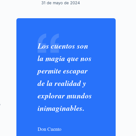
31 de mayo de 2024
Los cuentos son
la magia que nos
permite escapar
de la realidad y
explorar mundos
o
inimaginables.
Don Cuento