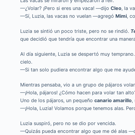
Las vacas se miraron y empezaron a reír.
—¿Volar? ¡Pero si eres una vaca! —dijo
Cleo
, la 
—Sí, Luzia, las vacas no vuelan —agregó
Mimi
, c
Luzia se sintió un poco triste, pero no se rindió.
T
que decidió que tendría que encontrar una manera
Al día siguiente, Luzia se despertó muy temprano. 
cielo.
—Si tan solo pudiera encontrar algo que me ayud
Mientras pensaba, vio a un grupo de pájaros voland
—¡Hola, pájaros! ¿Cómo hacen para volar tan alto
Uno de los pájaros, un pequeño
canario amarillo
,
—¡Hola, Luzia! Volamos porque tenemos alas. Pero 
Luzia suspiró, pero no se dio por vencida.
—Quizás pueda encontrar algo que me dé alas —d