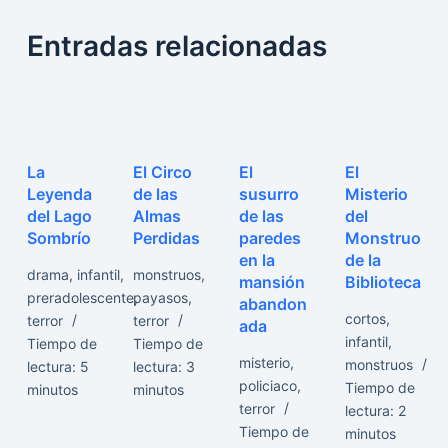
Entradas relacionadas
La
El Circo
El
El
Leyenda
de las
susurro
Misterio
del Lago
Almas
de las
del
Sombrío
Perdidas
paredes
Monstruo
en la
de la
drama
,
infantil
,
monstruos
,
mansión
Biblioteca
preradolescente
payasos
,
,
abandon
cortos
,
terror
terror
ada
infantil
,
Tiempo de
Tiempo de
misterio
,
monstruos
lectura:
5
lectura:
3
policiaco
,
Tiempo de
minutos
minutos
terror
lectura:
2
Tiempo de
minutos