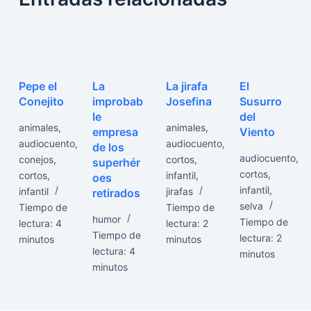
Pepe el
La
La jirafa
El
Conejito
improbab
Josefina
Susurro
le
del
animales
,
animales
,
empresa
Viento
audiocuento
,
audiocuento
,
de los
audiocuento
,
conejos
,
cortos
,
superhér
cortos
,
cortos
,
infantil
,
oes
infantil
,
infantil
jirafas
retirados
selva
Tiempo de
Tiempo de
humor
Tiempo de
lectura:
4
lectura:
2
Tiempo de
lectura:
2
minutos
minutos
lectura:
4
minutos
minutos