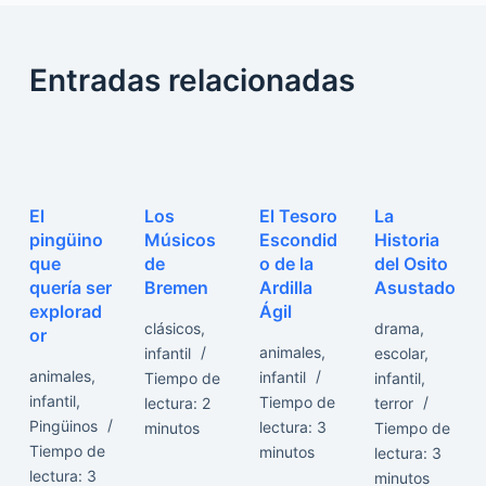
Entradas relacionadas
El
Los
El Tesoro
La
pingüino
Músicos
Escondid
Historia
que
de
o de la
del Osito
quería ser
Bremen
Ardilla
Asustado
explorad
Ágil
clásicos
,
drama
,
or
animales
,
infantil
escolar
,
animales
,
infantil
Tiempo de
infantil
,
infantil
,
Tiempo de
lectura:
2
terror
Pingüinos
lectura:
3
minutos
Tiempo de
Tiempo de
minutos
lectura:
3
lectura:
3
minutos