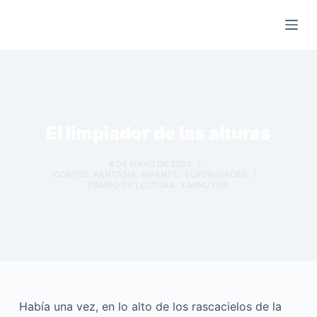
Saltar
al
contenido
El limpiador de las alturas
4 DE MAYO DE 2024
CORTOS
,
FANTASÍA
,
INFANTIL
,
SUPERHÉROES
TIEMPO DE LECTURA:
3
MINUTOS
Había una vez, en lo alto de los rascacielos de la