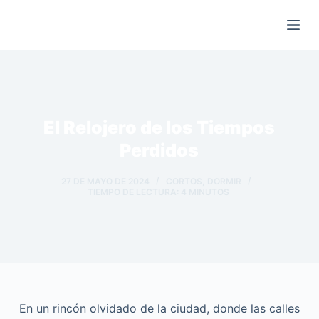
Saltar
al
contenido
El Relojero de los Tiempos
Perdidos
27 DE MAYO DE 2024
CORTOS
,
DORMIR
TIEMPO DE LECTURA:
4
MINUTOS
En un rincón olvidado de la ciudad, donde las calles