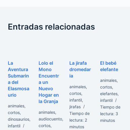
Entradas relacionadas
La
Lolo el
La jirafa
El bebé
Aventura
Mono
dromedar
elefante
Submarin
Encuentr
ia
animales
,
a del
a un
animales
,
cortos
,
Elasmosa
Nuevo
cortos
,
elefantes
,
urio
Hogar en
infantil
,
infantil
la Granja
animales
,
jirafas
Tiempo de
animales
,
cortos
,
Tiempo de
lectura:
3
audiocuento
,
dinosaurios
,
lectura:
2
minutos
cortos
,
infantil
minutos